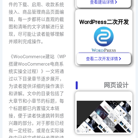
查看建站详情
件的下载、启用、收款系统
接入、商品管理商品页面编
辑，每一步都将以直观的截
WordPress二次开发
图和清晰的文字讲解进行呈
现，尽可能让读者能够理解
并顺利完成操作。
《WooCommerce建站（WP
查看二次开发详情
搭建WooCommerce电商系
统实操全过程）》一文将通
过以下目录章节逐步展开，
网页设计
为读者提供详细的操作演示
和讲解。文中的目录包括了
大章节和小章节的标题，每
个标题都已内置锚文本链
接，便于读者快速跳转到感
兴趣的部分。对于那些已经
有一定经验，或是在实际操