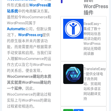
件形式集成在
WordPress建
WordPress
站系统
中的电商解决方案。
插件
虽然如今WooCommerce和
WordPress同属于
ReadEasy–
集成了数十
Automattic
公司，但默认情
种网站信息
况下，
WordPress.org
提供
阅读功能的
的原生版本并未内置该功
WordPress
能，而是需要用户根据需求
网站无障碍
手动安装和启用。当我们深
阅读器
入理解WooCommerce的运
作方式以及它与WordPress
TranslateEasy
的关系后，便会发现，
–提供全球电
WooCommerce建站的本质
子商务网
其实就是WordPress建站的
站、贸易网
一个延伸
。因此，
站和多语言
网站翻译支
WooCommerce的建站过程
持
实际上与WordPress的建站
过程紧密相连的。