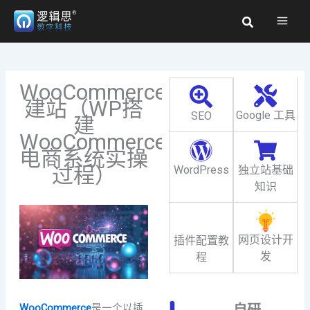
跳
搜
至
索
内
容
WooCommerce
建站（WP搭
Google 工具
SEO
建
WooCommerce
电商系统实操
过程）
WordPress
独立站基础
知识
网页设计开
插件配置教
发
程
自研
WooCommerce
是一个以插