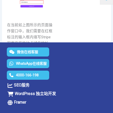
在当前如上图所示的页面操
作窗口中，我们需要在红框
标注的输入框内填写Stripe
程序安装的站点域名地址，
完成这些信息后，点击确
微信在线客服
认，Stripe插件就会成功安
装到WooCommerce中。通
WhatsApp在线客服
过这一操作，Stripe与
WooCommerce将实现功能
4000-166-198
和数据的互通，确保电商网
SEO服务
站能够顺利使用Stripe进行
支付处理。
WordPress 独立站开发
Framer
Stripe安装步骤五：授权
WooCommerce账号与