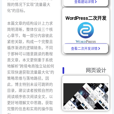
查看建站详情
限的情况下实现“流量最大
化”的目标。
WordPress二次开发
本篇文章的结构设计上力求
简明清晰，整体仅设三个核
心章节，每一部分内容彼此
紧密关联，构成一个完整且
循序渐进的逻辑链条。不同
查看二次开发详情
于那种可以随意跳读的教程
类文章，本文更侧重于系统
地解析“跨境电商独立站如何
网页设计
实现快速获取流量最大化”的
策略思维与落地路径。因
此，博主特别未设可跳转的
目录，建议读者按照自然的
阅读顺序依次阅读全文，以
更好地理解文中思路，获取
完整的信息和实用的操作指