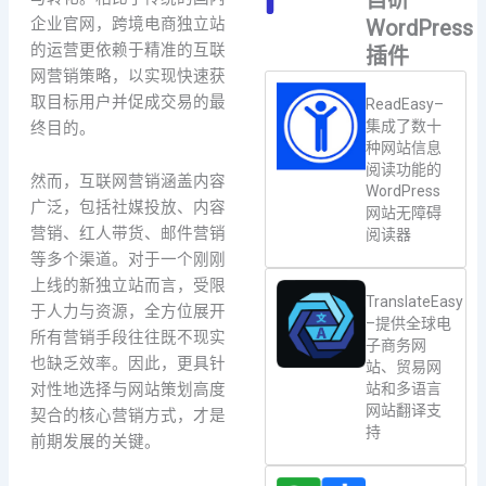
企业官网，跨境电商独立站
WordPress
的运营更依赖于精准的互联
插件
网营销策略，以实现快速获
取目标用户并促成交易的最
ReadEasy–
集成了数十
终目的。
种网站信息
阅读功能的
然而，互联网营销涵盖内容
WordPress
广泛，包括社媒投放、内容
网站无障碍
营销、红人带货、邮件营销
阅读器
等多个渠道。对于一个刚刚
上线的新独立站而言，受限
TranslateEasy
于人力与资源，全方位展开
–提供全球电
所有营销手段往往既不现实
子商务网
也缺乏效率。因此，更具针
站、贸易网
站和多语言
对性地选择与网站策划高度
网站翻译支
契合的核心营销方式，才是
持
前期发展的关键。