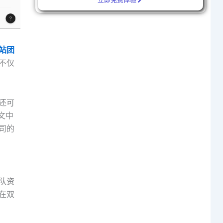
站团
不仅
还可
文中
司的
队资
在双