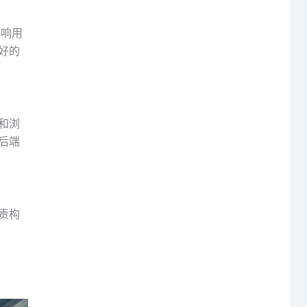
影响用
好的
和浏
后端
责构