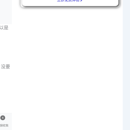
以是
，没要