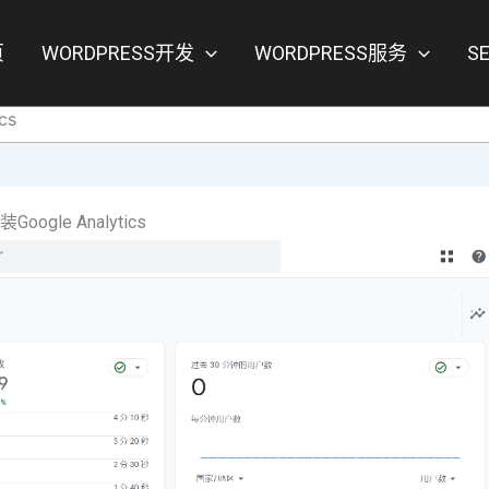
页
WORDPRESS开发
WORDPRESS服务
S
cs
oogle Analytics