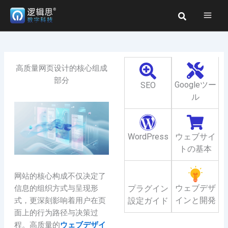
内
検
容
索
を
ス
キ
ッ
高质量网页设计的核心组成
プ
部分
Googleツー
SEO
ル
WordPress
ウェブサイ
トの基本
网站的核心构成不仅决定了
ウェブデザ
プラグイン
信息的组织方式与呈现形
インと開発
設定ガイド
式，更深刻影响着用户在页
面上的行为路径与决策过
程。高质量的
ウェブデザイ