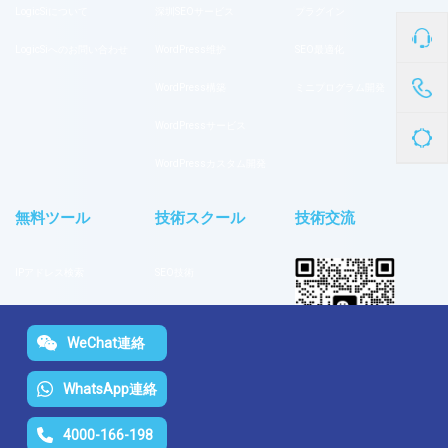
LogicSiについて
深圳SEOサービス
プラグイン
LogicSiへのお問い合わせ
WordPress维护
SEO最適化
WordPress構築
ミニプログラム開発
WordPressサービス
WordPressカスタム開発
無料ツール
技術スクール
技術交流
IPアドレス検索
SEO技術
キーワード検索
Googleツール
WeChat連絡
ページ数検索
サイトチュートリアル
ステータスコード確認
WhatsApp連絡
プラグイン設定ガイド
ソーシャルメディ
ア
外部リンク数確認
サイト設計・開発
4000-166-198