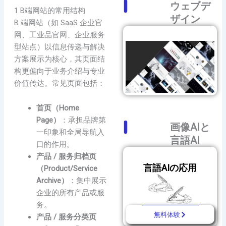
ウェブデ
1 B端网站的常用结构
ザイン
B 端网站（如 SaaS 企业官
网、工业品官网、企业服务
型站点）以信息传递与解决
方案展示为核心，其页面结
构更偏向于业务介绍与专业
价值传达。常见页面包括：
首页（Home
Page）
：承担品牌第
画像AIと
一印象和全局导航入
言語AI
口的作用。
产品 / 服务归档页
言語AIの応用
（Product/Service
Archive）
：集中展示
企业的所有产品或服
务。
無料体験
产品 / 服务分类页