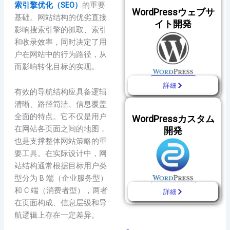
索引擎优化（SEO）
的重要
WordPressウェブサ
基础。网站结构的优劣直接
イト開発
影响搜索引擎的抓取、索引
和收录效率，同时决定了用
户在网站中的行为路径，从
而影响转化目标的实现。
詳細
有效的导航结构应具备逻辑
清晰、路径简洁、信息覆盖
全面的特点。它不仅是用户
WordPressカスタム
在网站各页面之间的地图，
開発
也是支撑整体网站策略的重
要工具。在实际设计中，网
站结构通常根据目标用户类
型分为 B 端（企业服务型）
和 C 端（消费者型），两者
詳細
在页面构成、信息层级和导
航逻辑上存在一定差异。