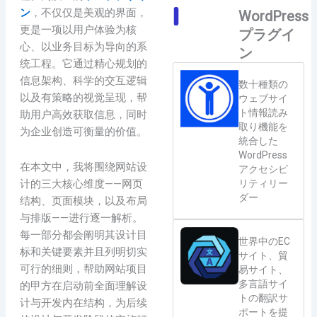
ン
，不仅仅是美观的界面，
WordPress
更是一项以用户体验为核
プラグイ
心、以业务目标为导向的系
ン
统工程。它通过精心规划的
信息架构、科学的交互逻辑
数十種類の
以及有策略的视觉呈现，帮
ウェブサイ
ト情報読み
助用户高效获取信息，同时
取り機能を
为企业创造可衡量的价值。
統合した
WordPress
在本文中，我将围绕网站设
アクセシビ
リティリー
计的三大核心维度——网页
ダー
结构、页面模块，以及布局
与排版——进行逐一解析。
每一部分都会阐明其设计目
世界中のEC
标和关键要素并且列明切实
サイト、貿
可行的细则，帮助网站项目
易サイト、
多言語サイ
的甲方在启动前全面理解设
トの翻訳サ
计与开发内在结构，为后续
ポートを提