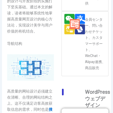
的设计与开发阶段的实施打
供
下坚实基础。通过本文的解
读，读者将能够系统性地掌
握高质量网页设计的核心方
会員センタ
法论，实现设计美学与用户
ー、問い合
价值的有机结合。
わせチケッ
ト、カスタ
导航结构
マーサポー
ト、
WeChat・
Alipay連携、
商品販売
WordPress
高质量的网站设计必须建立
在清晰、合理的网站结构之
ウェブデ
上。这不仅满足访客高效获
ザイン
取信息的需求，同时也是
搜