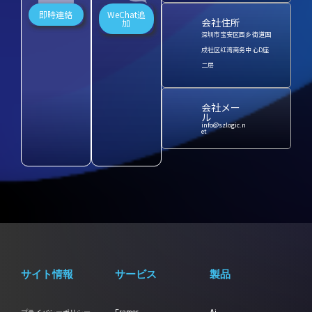
即時連絡
WeChat追
会社住所
加
深圳市宝安区西乡街道固
戍社区红湾商务中心D座
二层
会社メー
ル
info@szlogic.n
et
サイト情報
サービス
製品