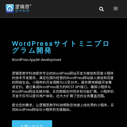
内
検
容
索
を
ス
キ
ッ
WordPressサイトミニプロ
プ
グラム開発
WordPress Applet development
逻辑思数字科技提供专业的WordPress网站开发为微信和百度小程序
的技术开发服务，满足在国内经营的WordPress网站接入微信和百度
的网络生态。小程序的开发周期为15至30天，服务费用根据开发需
求定价。通过集成WordPress官方的REST API接口，确保小程序与
WordPress网站无缝对接，实现数据实时同步和功能扩展。小程序的
开发不仅可以提升用户体验，还大大扩展了您的业务覆盖范围。
提交您的需求，让逻辑思数字科技帮助您快速上线优质的小程序，实
现WordPress网站与小程序的无缝融合。
お問い合わせ