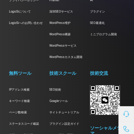
プライバシーポリシー
Framer
Ai
LogicSiについて
深圳SEOサービス
プラグイン
LogicSiへのお問い合わせ
WordPress维护
SEO最適化
WordPress構築
ミニプログラム開発
WordPressサービス
WordPressカスタム開発
無料ツール
技術スクール
技術交流
IPアドレス検索
SEO技術
キーワード検索
Googleツール
ページ数検索
サイトチュートリアル
ステータスコード確認
プラグイン設定ガイド
ソーシャルメディ
ア